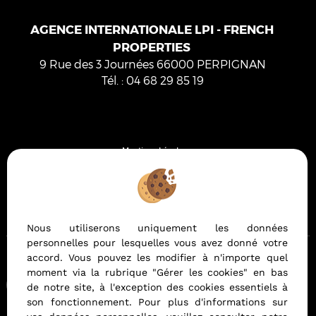
AGENCE INTERNATIONALE LPI - FRENCH
PROPERTIES
9 Rue des 3 Journées
66000
PERPIGNAN
Tél.
:
04 68 29 85 19
Mentions Légales
Politique de protection des données
Gérer les cookies
Notre barème d'honoraires
Nous utiliserons uniquement les données
personnelles pour lesquelles vous avez donné votre
accord. Vous pouvez les modifier à n'importe quel
moment via la rubrique "Gérer les cookies" en bas
Afin de vous offrir un confort de lecture permanent, depuis
de notre site, à l'exception des cookies essentiels à
votre PC, votre tablette ou votre smartphone, notre site
son fonctionnement. Pour plus d'informations sur
s'adapte automatiquement aux différents types d'écrans