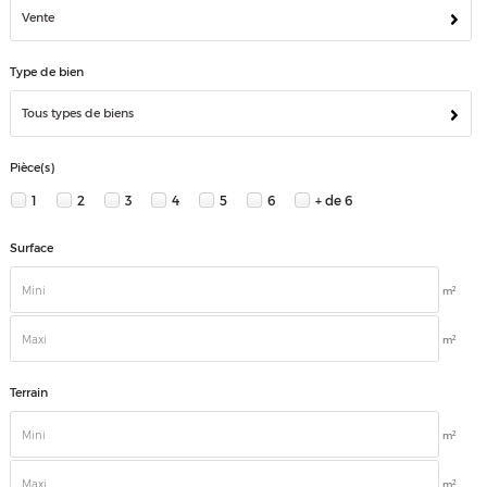
Vente
Type de bien
Tous types de biens
Pièce(s)
1
2
3
4
5
6
+ de 6
Surface
2
m
2
m
Terrain
2
m
2
m