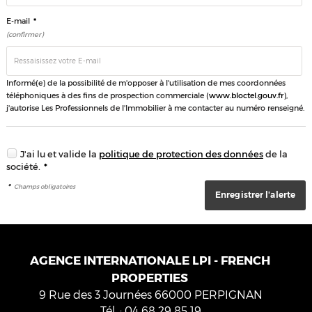
*
E-mail
(confirmer)
Informé(e) de la possibilité de m'opposer à l'utilisation de mes coordonnées
téléphoniques à des fins de prospection commerciale (
www.bloctel.gouv.fr
),
j'autorise Les Professionnels de l'Immobilier à me contacter au numéro renseigné.
J'ai lu et valide la
politique de protection des données
de la
société.
*
*
Champs obligatoires
AGENCE INTERNATIONALE LPI - FRENCH
PROPERTIES
9 Rue des 3 Journées
66000
PERPIGNAN
Tél.
:
04 68 29 85 19