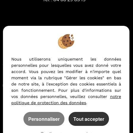
Mentions Légales
Politique de protection des données
Gérer les cookies
Notre barème d'honoraires
Nous utiliserons uniquement les données
personnelles pour lesquelles vous avez donné votre
accord. Vous pouvez les modifier à n'importe quel
moment via la rubrique "Gérer les cookies" en bas
Afin de vous offrir un confort de lecture permanent, depuis
de notre site, à l'exception des cookies essentiels à
votre PC, votre tablette ou votre smartphone, notre site
son fonctionnement. Pour plus d'informations sur
s'adapte automatiquement aux différents types d'écrans
vos données personnelles, veuillez consulter
notre
politique de protection des données
.
Logiciel de transaction
Création site internet
Référencement site immobilier
Personnaliser
Tout accepter