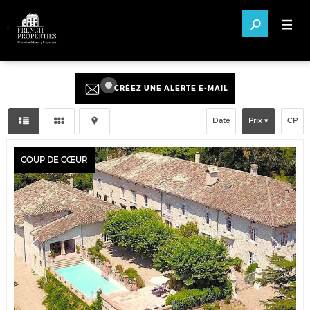
²
CRÉEZ UNE ALERTE E-MAIL
Date
Prix
CP
COUP DE CŒUR