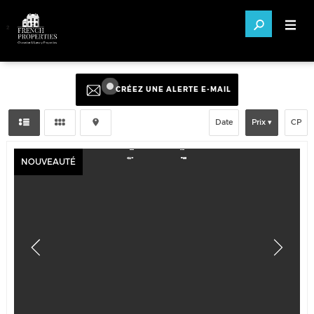
²
CRÉEZ UNE ALERTE E-MAIL
Date
Prix
CP
NOUVEAUTÉ