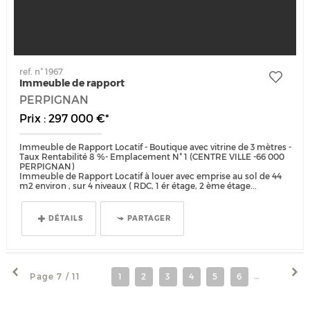
ref. n° 1967
Immeuble de rapport
PERPIGNAN
Prix : 297 000 €*
Immeuble de Rapport Locatif - Boutique avec vitrine de 3 mètres -
Taux Rentabilité 8 %- Emplacement N° 1 (CENTRE VILLE -66 000
PERPIGNAN)
Immeuble de Rapport Locatif à louer avec emprise au sol de 44
m2 environ , sur 4 niveaux ( RDC, 1 ér étage, 2 ème étage...
DÉTAILS
PARTAGER
Page 7 / 11
1
2
3
4
5
6
7
8