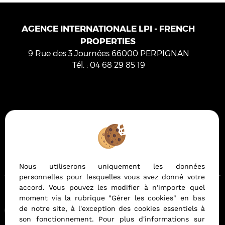
AGENCE INTERNATIONALE LPI - FRENCH
PROPERTIES
9 Rue des 3 Journées
66000
PERPIGNAN
Tél.
:
04 68 29 85 19
Mentions Légales
Politique de protection des données
Gérer les cookies
Notre barème d'honoraires
Nous utiliserons uniquement les données
personnelles pour lesquelles vous avez donné votre
accord. Vous pouvez les modifier à n'importe quel
moment via la rubrique "Gérer les cookies" en bas
Afin de vous offrir un confort de lecture permanent, depuis
de notre site, à l'exception des cookies essentiels à
votre PC, votre tablette ou votre smartphone, notre site
son fonctionnement. Pour plus d'informations sur
s'adapte automatiquement aux différents types d'écrans