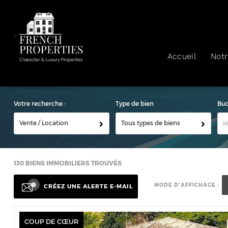
²
Accueil
Not
Votre recherche :
Type de bien
Bu
Vente / Location
Tous types de biens
130
BIENS IMMOBILIERS TROUVÉS
MODE D'AFFICHAGE :
CRÉEZ UNE ALERTE E-MAIL
COUP DE CŒUR