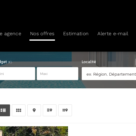
re agence
Nos offres
Estimation
Alerte e-mail
dget
Localité
(€)