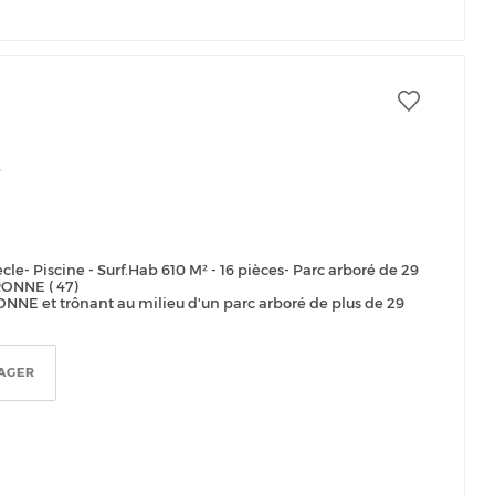
T
e- Piscine - Surf.Hab 610 M² - 16 pièces- Parc arboré de 29
RONNE ( 47)
NNE et trônant au milieu d'un parc arboré de plus de 29
.
AGER