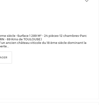
ème siècle -Surface 1 289 M² - 24 pièces-12 chambres-Parc
 TARN - 69 Kms de TOULOUSE)
’un ancien château viticole du 18 ème siècle dominant la
rte...
AGER