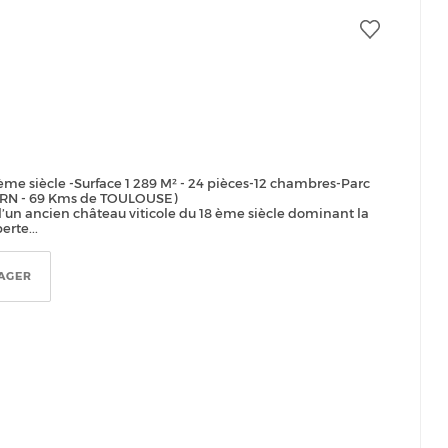
ème siècle -Surface 1 289 M² - 24 pièces-12 chambres-Parc
 TARN - 69 Kms de TOULOUSE)
’un ancien château viticole du 18 ème siècle dominant la
rte...
AGER