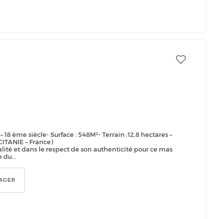
8 ème siècle- Surface : 548M²- Terrain :12,8 hectares –
ITANIE – France)
lité et dans le respect de son authenticité pour ce mas
 du...
AGER