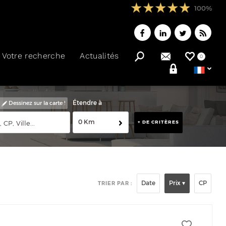
100%
Votre recherche
Actualités
0
Étendre à
Dessinez sur la carte !
0 Km
+ DE CRITÈRES
Date
Prix
CP
TRIER PAR :