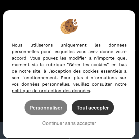
Mentions Légales
Politique de protection des données
Gérer les cookies
Notre barème d'honoraires
Nous utiliserons uniquement les données
personnelles pour lesquelles vous avez donné votre
accord. Vous pouvez les modifier à n'importe quel
moment via la rubrique "Gérer les cookies" en bas
Afin de vous offrir un confort de lecture permanent, depuis
de notre site, à l'exception des cookies essentiels à
votre PC, votre tablette ou votre smartphone, notre site
son fonctionnement. Pour plus d'informations sur
s'adapte automatiquement aux différents types d'écrans
vos données personnelles, veuillez consulter
notre
politique de protection des données
.
Logiciel immobilier
Création site internet immobilier
Référencement site immobilier
Personnaliser
Tout accepter
Continuer sans accepter
APPELER
NOUS CONTACTER