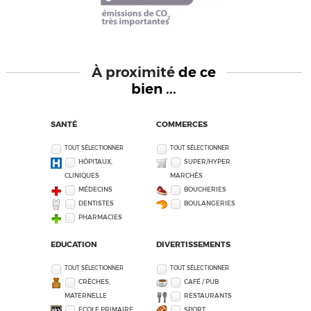
À proximité
de ce
bien ...
SANTÉ
COMMERCES
TOUT SÉLECTIONNER
TOUT SÉLECTIONNER
HÔPITAUX,
SUPER/HYPER
CLINIQUES
MARCHÉS
MÉDECINS
BOUCHERIES
DENTISTES
BOULANGERIES
PHARMACIES
EDUCATION
DIVERTISSEMENTS
TOUT SÉLECTIONNER
TOUT SÉLECTIONNER
CRÈCHES,
CAFÉ / PUB
MATERNELLE
RESTAURANTS
ECOLE PRIMAIRE
SPORT