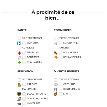
À proximité
de ce
bien ...
SANTÉ
COMMERCES
TOUT SÉLECTIONNER
TOUT SÉLECTIONNER
HÔPITAUX,
SUPER/HYPER
CLINIQUES
MARCHÉS
MÉDECINS
BOUCHERIES
DENTISTES
BOULANGERIES
PHARMACIES
EDUCATION
DIVERTISSEMENTS
TOUT SÉLECTIONNER
TOUT SÉLECTIONNER
CRÈCHES,
CAFÉ / PUB
MATERNELLE
RESTAURANTS
ECOLE PRIMAIRE
SPORT
COLLÈGES, LYCÉES
UNIVERSITÉ