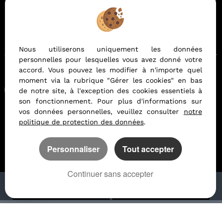
Politique de protection des données
Gérer les cookies
Notre barème d'honoraires
Nous utiliserons uniquement les données
personnelles pour lesquelles vous avez donné votre
accord. Vous pouvez les modifier à n'importe quel
moment via la rubrique "Gérer les cookies" en bas
Afin de vous offrir un confort de lecture permanent, depuis
de notre site, à l'exception des cookies essentiels à
votre PC, votre tablette ou votre smartphone, notre site
son fonctionnement. Pour plus d'informations sur
s'adapte automatiquement aux différents types d'écrans
vos données personnelles, veuillez consulter
notre
politique de protection des données
.
Logiciel immo
Création site internet
Référencement site immobilier
Personnaliser
Tout accepter
Continuer sans accepter
APPELER
NOUS CONTACTER