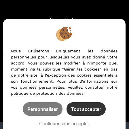
Mentions Légales
Politique de protection des données
Gérer les cookies
Notre barème d'honoraires
Nous utiliserons uniquement les données
personnelles pour lesquelles vous avez donné votre
accord. Vous pouvez les modifier à n'importe quel
moment via la rubrique "Gérer les cookies" en bas
Afin de vous offrir un confort de lecture permanent, depuis
de notre site, à l'exception des cookies essentiels à
votre PC, votre tablette ou votre smartphone, notre site
son fonctionnement. Pour plus d'informations sur
s'adapte automatiquement aux différents types d'écrans
vos données personnelles, veuillez consulter
notre
politique de protection des données
.
Logiciel transaction
Création site immobilier
Référencement immobilier
Personnaliser
Tout accepter
Continuer sans accepter