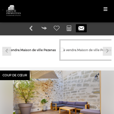
²
COUP DE CŒUR