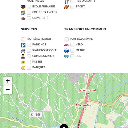
MATERNELLE
RESTAURANTS
ECOLE PRIMAIRE
SPORT
COLLÈGES, LYCÉES
UNIVERSITÉ
SERVICES
TRANSPORT EN COMMUN
TOUT SÉLECTIONNER
TOUT SÉLECTIONNER
PARKINGS
VÉLO
STATIONS SERVICE
MÉTRO
COMMISSARIATS
BUS
POSTES
BANQUES
+
−