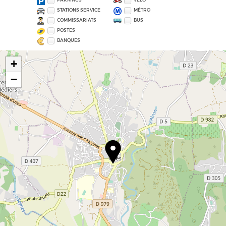
STATIONS SERVICE
MÉTRO
COMMISSARIATS
BUS
POSTES
BANQUES
+
−