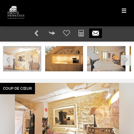
²
COUP DE CŒUR