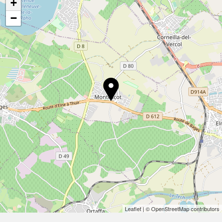
+
−
Leaflet
| © OpenStreetMap contributors