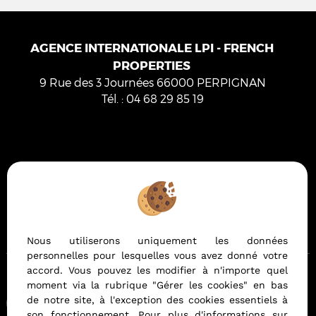
AGENCE INTERNATIONALE LPI - FRENCH
PROPERTIES
9 Rue des 3 Journées
66000
PERPIGNAN
Tél.
:
04 68 29 85 19
Mentions Légales
Politique de protection des données
Gérer les cookies
Notre barème d'honoraires
Nous utiliserons uniquement les données
personnelles pour lesquelles vous avez donné votre
accord. Vous pouvez les modifier à n'importe quel
moment via la rubrique "Gérer les cookies" en bas
Afin de vous offrir un confort de lecture permanent, depuis
de notre site, à l'exception des cookies essentiels à
votre PC, votre tablette ou votre smartphone, notre site
son fonctionnement. Pour plus d'informations sur