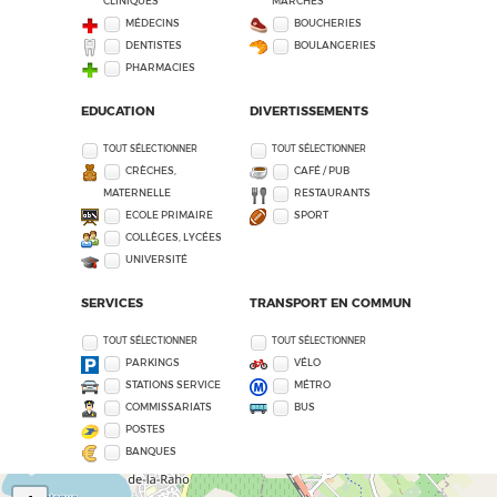
CLINIQUES
MARCHÉS
MÉDECINS
BOUCHERIES
DENTISTES
BOULANGERIES
PHARMACIES
EDUCATION
DIVERTISSEMENTS
TOUT SÉLECTIONNER
TOUT SÉLECTIONNER
CRÈCHES,
CAFÉ / PUB
MATERNELLE
RESTAURANTS
ECOLE PRIMAIRE
SPORT
COLLÈGES, LYCÉES
UNIVERSITÉ
SERVICES
TRANSPORT EN COMMUN
TOUT SÉLECTIONNER
TOUT SÉLECTIONNER
PARKINGS
VÉLO
STATIONS SERVICE
MÉTRO
COMMISSARIATS
BUS
POSTES
BANQUES