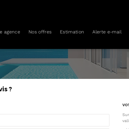
re agence
Nos offres
Estimation
Alerte e-mail
is ?
VO
Sur
val