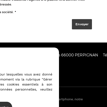
éressée.
a société.
*
PERTIES
9 Rue des 3 Journées
66000
PERPIGNAN
Té
our lesquelles vous avez donné
cookies
Notre barème d'honoraires
 moment via la rubrique "Gérer
des cookies essentiels à son
nnées personnelles, veuillez
uis votre PC, votre tablette ou votre smartphone, notre
crans