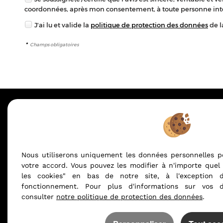
coordonnées, après mon consentement, à toute personne int
J'ai lu et valide la
politique de protection des données
de l
*
Champs obligatoires
AGENCE INTERNATIONALE LPI - FRENCH PRO
Nous utiliserons uniquement les données personnelles p
Mentions Légales
Politique de protection des données
Gérer les 
votre accord. Vous pouvez les modifier à n'importe quel
les cookies" en bas de notre site, à l'exception 
fonctionnement. Pour plus d'informations sur vos do
consulter
notre politique de protection des données
.
Afin de vous offrir un confort de lecture permanent, dep
site s'adapte automatiquement aux différents types d'é