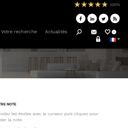
100%
Votre recherche
Actualités
0
TRE NOTE
volez les étoiles avec le curseur puis cliquez pour
ider la note.