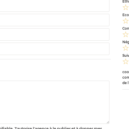
Eth
Eco
Con
Nég
Sui
coo
com
de 
érifiable. J'autorise l'agence à le publier et à donner mes