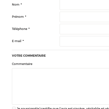
Nom
*
Prénom
*
Téléphone
*
E-mail
*
VOTRE COMMENTAIRE
Commentaire
Je soussigné(e) certifie que l'avis est sincère, véritable et v